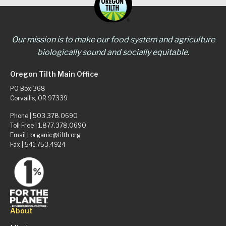
Our mission is to make our food system and agriculture
biologically sound and socially equitable.
Oregon Tilth Main Office
PO Box 368
Corvallis, OR 97339
Phone |
503.378.0690
Toll Free |
1.877.378.0690
Email |
organic@tilth.org
Fax | 541.753.4924
About