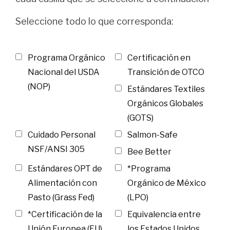
Seleccione todo lo que corresponda:
Programa Orgánico
Certificación en
Nacional del USDA
Transición de OTCO
(NOP)
Estándares Textiles
Orgánicos Globales
(GOTS)
Cuidado Personal
Salmon-Safe
NSF/ANSI 305
Bee Better
Estándares OPT de
*Programa
Alimentación con
Orgánico de México
Pasto (Grass Fed)
(LPO)
*Certificación de la
Equivalencia entre
Unión Europea (EU)
los Estados Unidos