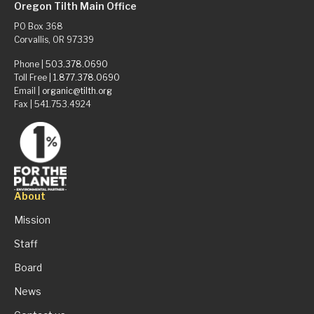
Oregon Tilth Main Office
PO Box 368
Corvallis, OR 97339
Phone |
503.378.0690
Toll Free |
1.877.378.0690
Email |
organic@tilth.org
Fax | 541.753.4924
About
Mission
Staff
Board
News