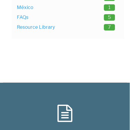
México
1
FAQs
5
Resource Library
7