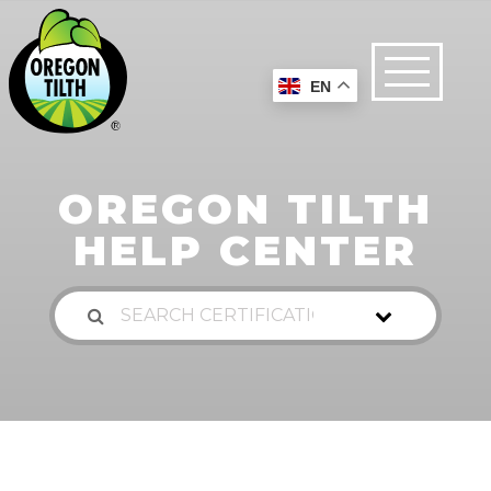
EN
OREGON TILTH
HELP CENTER